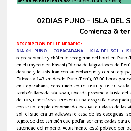
Arribo en hotel en Puno
:
15:00pm (Hora Peruana)
02DIAS PUNO – ISLA DEL 
Comienza & te
DESCRIPCION DEL ITINERARIO:
DIA 01: PUNO – COPACABANA – ISLA DEL SOL + IS
representante y chófer lo recogerán del hotel en Puno (P
en el trayecto en Kasani (Oficina de Migraciones de Perú
destino y lo asistirán con su embarque y con su equipa
Titicaca a 143 km desde Puno (Perú), 03:00 horas por ca
en Copacabana, construido entre 1601 y 1619. Salida
también llamada isla Koati, ubicada próximo a la isla del
de 105,1 hectáreas. Presenta una orografía escarpada por
existe un templo denominado Iñakuyu o Palacio de las v
sol, el sitio era un acllawasi o casa de las escogidas, 
tejido. Se dice también que podían ser empleadas para el 
autoridad del imperio. Actualmente está poblado por p