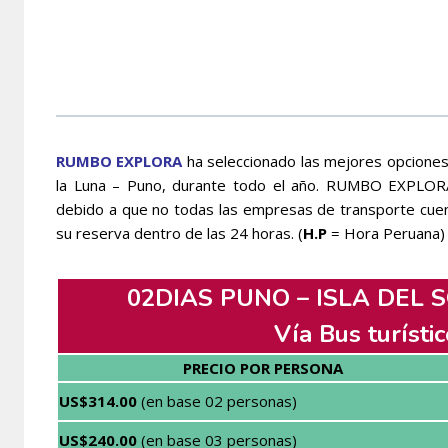
RUMBO EXPLORA
ha seleccionado las mejores opciones 
la Luna – Puno, durante todo el año. RUMBO EXPLORA l
debido a que no todas las empresas de transporte cue
su reserva dentro de las 24 horas. (
H.P
= Hora Peruana) 
02DIAS PUNO – ISLA DEL S
Vía Bus turísti
PRECIO POR PERSONA
US$314.00
(en base 02 personas)
US$240.00
(en base 03 personas)