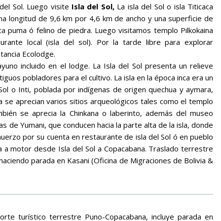
del Sol. Luego visite
Isla del Sol,
La isla del Sol o isla Titicaca
 una longitud de 9,6 km por 4,6 km de ancho y una superficie de
fica puma ó felino de piedra. Luego visitamos templo Pilkokaina
rante local (isla del sol). Por la tarde libre para explorar
stancia Ecolodge.
uno incluido en el lodge. La Isla del Sol presenta un relieve
guos pobladores para el cultivo. La isla en la época inca era un
Sol o Inti, poblada por indígenas de origen quechua y aymara,
sla se aprecian varios sitios arqueológicos tales como el templo
ambién se aprecia la Chinkana o laberinto, además del museo
as de Yumani, que conducen hacia la parte alta de la isla, donde
uerzo por su cuenta en restaurante de isla del Sol ó en pueblo
a a motor desde Isla del Sol a Copacabana. Traslado terrestre
 haciendo parada en Kasani (Oficina de Migraciones de Bolivia &
rte turístico terrestre Puno-Copacabana, incluye parada en