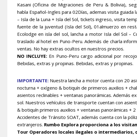
Kasani (Oficina de Migraciones de Peru & Bolivia), 
habla Español-Ingles para 02Días, ademas visita guiada 
– Isla de la Luna + Isla del Sol, tickets ingreso, visita tem
fuente de la juventud (Isla del Sol), 01almuerzo en res
Ecolodge en isla del sol, lancha a motor Isla del Sol –
traslado al hotel en Puno-Peru. Además de charla inform
ventas. No hay extras ocultos en nuestros precios.
NO INCLUYE:
En Puno-Peru cargo adicional por recojo
Bebidas, extras y propinas. Bebidas, extras y propinas.
IMPORTANTE:
Nuestra lancha a motor cuenta con 20 as
nocturna + oxígeno & botiquín de primeros auxilios + cha
asientos reclinables + ventanas panorámicas. Además excl
sol.
Nuestros vehículos de transporte cuentan con asien
& botiquín primeros auxilios + ventanas panorámicas + 2
Accidentes de Tránsito SOAT, además cuenta con la póliz
extranjeros.
Rumbo Explora proporciona a los visitan
Tour Operadores locales ilegales o intermediarios,