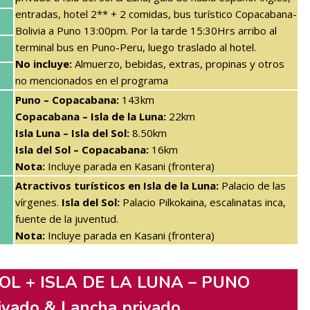
entradas, hotel 2** + 2 comidas, bus turístico Copacabana-
Bolivia a Puno 13:00pm. Por la tarde 15:30Hrs arribo al
terminal bus en Puno-Peru, luego traslado al hotel.
No incluye:
Almuerzo, bebidas, extras, propinas y otros
no mencionados en el programa
Puno – Copacabana:
143km
Copacabana – Isla de la Luna:
22km
Isla Luna – Isla del Sol:
8.50km
Isla del Sol – Copacabana:
16km
Nota:
Incluye parada en Kasani (frontera)
Atractivos turísticos en Isla de la Luna:
Palacio de las
vírgenes.
Isla del Sol:
Palacio Pilkokaina, escalinatas inca,
fuente de la juventud.
Nota:
Incluye parada en Kasani (frontera)
OL + ISLA DE LA LUNA – PUNO
ivado & Lancha privado