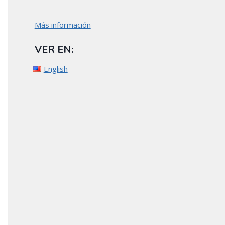
Más información
VER EN:
English