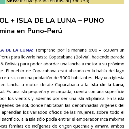
Nota:
Incluye parada en Kasani (frontera)
SOL + ISLA DE LA LUNA – PUNO
rmina en Puno-Perú
LA DE LA LUNA:
Temprano por la mañana 6:00 – 6:30am un
eru) para llevarlo hasta Copacabana (Bolivia), haciendo parada
 & Bolivia) para poder abordar una lancha a motor a su próximo
je. El pueblo de Copacabana está ubicada en la bahía del lago
rretera, con una población de 3000 habitantes. Hay una iglesia
 en lancha a motor desde Copacabana a la I
sla de la Luna,
 sol. Es una isla pequeña y escarpada, cuenta con una superficie
 los vientos y además por ser una isla altiplánica. En la isla
írgenes de sol, donde habitaban las denominadas vírgenes del
se aprendían los variados oficios de las mujeres, sobre todo el
sacrificio, a la isla sólo podía entrar el emperador Inca máxima
ocas familias de indígenas de origen quechua y aimara, ambos