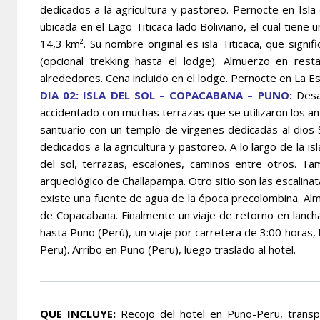
dedicados a la agricultura y pastoreo. Pernocte en Isla 
ubicada en el Lago Titicaca lado Boliviano, el cual tiene
14,3 km². Su nombre original es isla Titicaca, que signi
(opcional trekking hasta el lodge). Almuerzo en restau
alrededores. Cena incluido en el lodge. Pernocte en La E
DIA 02: ISLA DEL SOL – COPACABANA – PUNO:
Desay
accidentado con muchas terrazas que se utilizaron los anti
santuario con un templo de vírgenes dedicadas al dios 
dedicados a la agricultura y pastoreo. A lo largo de la i
del sol, terrazas, escalones, caminos entre otros. T
arqueológico de Challapampa. Otro sitio son las escalinat
existe una fuente de agua de la época precolombina. Alm
de Copacabana. Finalmente un viaje de retorno en lanch
hasta Puno (Perú), un viaje por carretera de 3:00 horas,
Peru). Arribo en Puno (Peru), luego traslado al hotel.
QUE INCLUYE:
Recojo del hotel en Puno-Peru, transpo