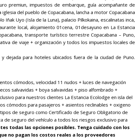
seguro premiun, impuestos de embarque, guía acompañante de
la iglesia del pueblo de Copacabana, lancha a motor Copacabana
plo Iñak Uyo (Isla de la Luna), palacio Pilkokaina, escalinatas inca,
taurante local, alojamiento 01cena, 01desayuno en La Estancia
 Copacabana, transporte turístico terrestre Copacabana – Puno,
ativa de viaje + organización y todos los impuestos locales de
 y dejada para hoteles ubicados fuera de la ciudad de Puno.
ientos cómodos, velocidad 11 nudos + luces de navegación
lecos salvavidas + boya salvavidas + piso alfombrado +
usivo para nuestros clientes La Estancia Ecolodge en isla del
tos cómodos para pasajeros + asientos reclinables + oxigeno
 tipos de seguro como Certificado de Seguro Obligatorio de
a de seguro del vehículo a todos los riesgos exclusivo para
tes todas las opciones posibles. Tenga cuidado con los
 que no pagan los costos reales a los proveedores