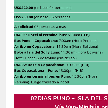
US$220.00
(en base 04 personas)
US$203.00
(en base 05 personas)
A solicitud
06 personas a mas
DIA 01: Hotel al terminal bus
:
6:30am
(H.P)
Bus Puno – Copacabana:
7:00am (Hora Peruana)
Arribo en Copacabana:
11:30am (Hora Boliviana)
Bote a Isla del Sol y Luna:
11:30am (Hora Boliviana).
Hotel + cena & desayuno (isla del sol)
DIA 02: Bote
a Copacabana:
10:00am
(H.B)
Bus Copacabana – Puno:
13:00pm
(H.B)
Arribo en terminal bus en Puno
:
15:30pm (Hora
Peruana). Luego traslado al hotel
02DIAS PUNO – ISLA DEL S
Vía Van-Minibús pr