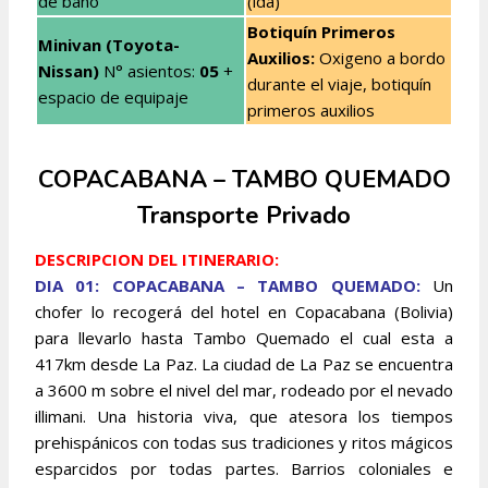
de baño
(ida)
Botiquín Primeros
Minivan (Toyota-
Auxilios:
Oxigeno a bordo
Nissan)
N° asientos:
05
+
durante el viaje, botiquín
espacio de equipaje
primeros auxilios
COPACABANA – TAMBO QUEMADO
Transporte Privado
DESCRIPCION DEL ITINERARIO:
DIA 01: COPACABANA – TAMBO QUEMADO:
Un
chofer lo recogerá del hotel en Copacabana (Bolivia)
para llevarlo hasta Tambo Quemado el cual esta a
417km desde La Paz. La ciudad de La Paz se encuentra
a 3600 m sobre el nivel del mar, rodeado por el nevado
illimani. Una historia viva, que atesora los tiempos
prehispánicos con todas sus tradiciones y ritos mágicos
esparcidos por todas partes. Barrios coloniales e